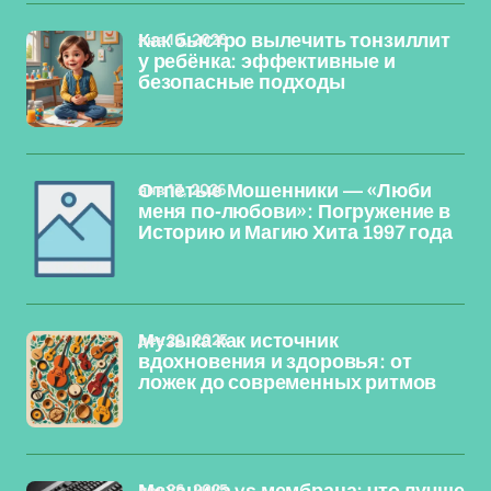
янв 16, 2026
Как быстро вылечить тонзиллит
у ребёнка: эффективные и
безопасные подходы
янв 13, 2026
Отпетые Мошенники — «Люби
меня по-любови»: Погружение в
Историю и Магию Хита 1997 года
дек 29, 2025
Музыка как источник
вдохновения и здоровья: от
ложек до современных ритмов
дек 26, 2025