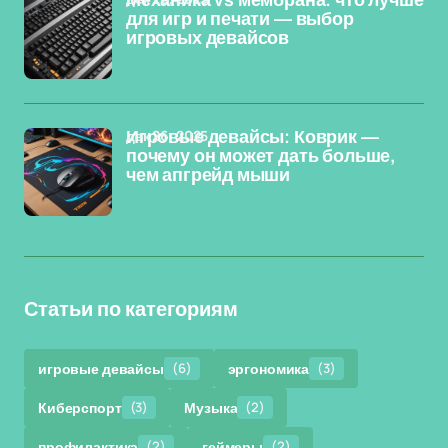
Механика vs мембрана: что лучше
для игр и печати — выбор
игровых девайсов
дек 26, 2025
Игровые девайсы: Коврик —
почему он может дать больше,
чем апгрейд мыши
Статьи по категориям
игровые девайсы
(6)
эргономика
(3)
Киберспорт
(3)
Музыка
(2)
профилактика
(2)
геймеры
(2)