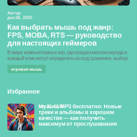
Автор:
дек 26, 2025
Как выбрать мышь под жанр:
FPS, MOBA, RTS — руководство
для настоящих геймеров
В мире компьютерных игр, где каждая миллисекунда и
каждый клик могут определить исход сражения, выбор
игровая мышь
Избранное
янв 27, 2026
Музыка MP3 бесплатно: Новые
треки и альбомы в хорошем
качестве — как получить
максимум от прослушивания