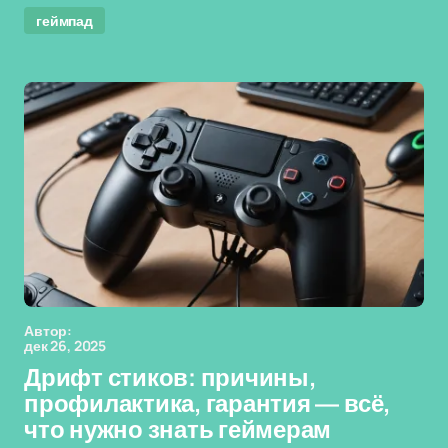
геймпад
Автор:
дек 26, 2025
Дрифт стиков: причины,
профилактика, гарантия — всё,
что нужно знать геймерам