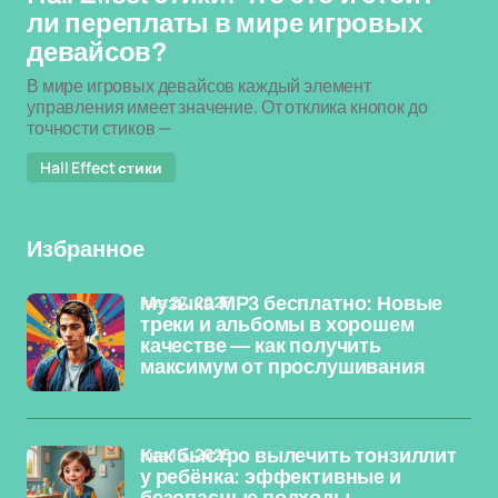
ли переплаты в мире игровых
девайсов?
В мире игровых девайсов каждый элемент
управления имеет значение. От отклика кнопок до
точности стиков —
Hall Effect стики
Избранное
янв 27, 2026
Музыка MP3 бесплатно: Новые
треки и альбомы в хорошем
качестве — как получить
максимум от прослушивания
янв 16, 2026
Как быстро вылечить тонзиллит
у ребёнка: эффективные и