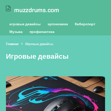
muzzdrums.com
игровые девайсы
эргономика
Киберспорт
Музыка
профилактика
Главная
Игровые девайсы
Игровые девайсы