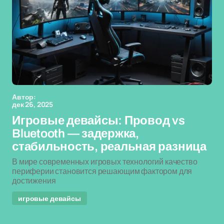
Автор:
дек 26, 2025
Игровые девайсы: Провод vs
Bluetooth — задержка,
стабильность, реальная разница
В мире современных игровых технологий качество
периферии становится решающим фактором для
достижения
игровые девайсы