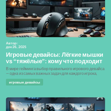
Автор:
дек 26, 2025
Игровые девайсы: Лёгкие мышки
vs “тяжёлые”: кому что подходит
В мире гейминга выбор правильного игрового девайса
— одна из самых важных задач для каждого игрока,
игровые девайсы