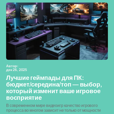
Автор:
дек 26, 2025
Лучшие геймпады для ПК:
бюджет/середина/топ — выбор,
который изменит ваше игровое
восприятие
В современном мире видеоигр качество игрового
процесса во многом зависит не только от мощности