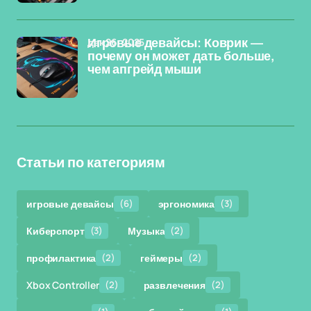
дек 26, 2025
Игровые девайсы: Коврик —
почему он может дать больше,
чем апгрейд мыши
Статьи по категориям
игровые девайсы
(6)
эргономика
(3)
Киберспорт
(3)
Музыка
(2)
профилактика
(2)
геймеры
(2)
Xbox Controller
(2)
развлечения
(2)