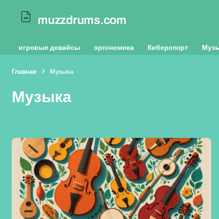
muzzdrums.com
игровые девайсы
эргономика
Киберспорт
Муз
Главная
Музыка
Музыка