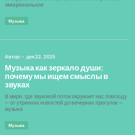
эмоциональное
Музыка
Автор:
дек 22, 2025
Музыка как зеркало души:
почему мы ищем смыслы в
звуках
В мире, где звуковой поток окружает нас повсюду
— от утренних новостей до вечерних прогулок —
музыка
Музыка