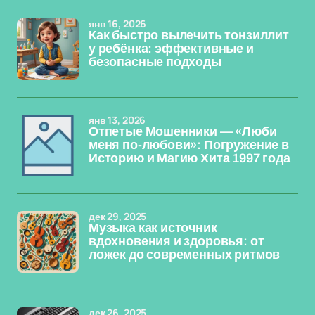
янв 16, 2026
Как быстро вылечить тонзиллит
у ребёнка: эффективные и
безопасные подходы
янв 13, 2026
Отпетые Мошенники — «Люби
меня по-любови»: Погружение в
Историю и Магию Хита 1997 года
дек 29, 2025
Музыка как источник
вдохновения и здоровья: от
ложек до современных ритмов
дек 26, 2025