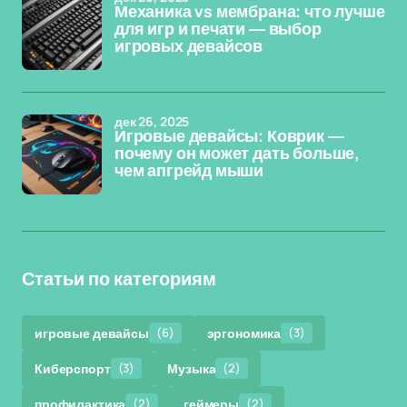
Механика vs мембрана: что лучше
для игр и печати — выбор
игровых девайсов
дек 26, 2025
Игровые девайсы: Коврик —
почему он может дать больше,
чем апгрейд мыши
Статьи по категориям
игровые девайсы
(6)
эргономика
(3)
Киберспорт
(3)
Музыка
(2)
профилактика
(2)
геймеры
(2)