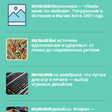
янв 13, 2026
Отпетые Мошенники — «Люби
меня по-любови»: Погружение в
Историю и Магию Хита 1997 года
дек 29, 2025
Музыка как источник
вдохновения и здоровья: от
ложек до современных ритмов
дек 26, 2025
Механика vs мембрана: что лучше
для игр и печати — выбор
игровых девайсов
дек 26, 2025
Игровые девайсы: Коврик —