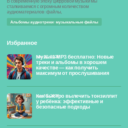
В современную эпоху цифровой музыки мы
сталкиваемся с огромным количеством
аудиоматериалов: файлы,
Альбомы аудиотреки: музыкальные файлы
Избранное
янв 27, 2026
Музыка MP3 бесплатно: Новые
треки и альбомы в хорошем
качестве — как получить
максимум от прослушивания
янв 16, 2026
Как быстро вылечить тонзиллит
у ребёнка: эффективные и
безопасные подходы