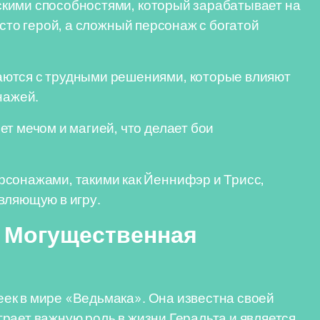
кими способностями, который зарабатывает на
осто герой, а сложный персонаж с богатой
аются с трудными решениями, которые влияют
нажей.
т мечом и магией, что делает бои
рсонажами, такими как Йеннифэр и Трисс,
вляющую в игру.
: Могущественная
ек в мире «Ведьмака». Она известна своей
рает важную роль в жизни Геральта и является