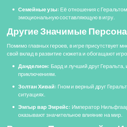
Семейные узы:
Её отношения с Геральтом
эмоциональную составляющую в игру.
Другие Значимые Персон
Помимо главных героев, в игре присутствует м
свой вклад в развитие сюжета и обогащают игро
Данделион:
Бард и лучший друг Геральта,
приключениям.
Золтан Хивай:
Гном и верный друг Геральт
ситуациях.
Эмгыр вар Эмрейс:
Император Нильфгаард
оказывают значительное влияние на мир.