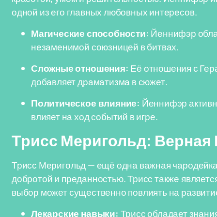
одной из его главных любовных интересов.
Магические способности:
Йеннифэр облад
незаменимой союзницей в битвах.
Сложные отношения:
Её отношения с Гера
добавляет драматизма в сюжет.
Политическое влияние:
Йеннифэр активно
влияет на ход событий в игре.
Трисс Меригольд: Верная
Трисс Меригольд — ещё одна важная чародейка
добротой и преданностью. Трисс также являетс
выбор может существенно повлиять на развити
Лекарские навыки:
Трисс обладает знания