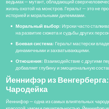
ведьмак — мутант, обладающий сверхчеловечес
жизнь охотой на монстров. Геральт — это не пр
историей и моральными дилеммами.
Моральный выбор:
Игроки часто сталкив
на развитие сюжета и судьбы других персо
Боевая система:
Геральт мастерски владее
динамичными и захватывающими.
Отношения:
Взаимодействие с другими пе
добавляет глубину и эмоциональную соста
Йеннифэр из Венгерберга
Чародейка
Йеннифэр — одна из самых влиятельных чароде
красотой, умом и решительностью. Йеннифэр иг