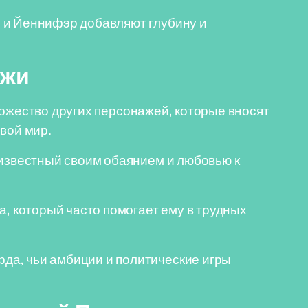
 и Йеннифэр добавляют глубину и
ажи
ножество других персонажей, которые вносят
вой мир.
 известный своим обаянием и любовью к
а, который часто помогает ему в трудных
а, чьи амбиции и политические игры