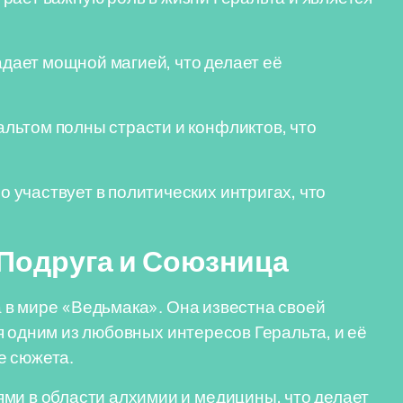
ает мощной магией, что делает её
льтом полны страсти и конфликтов, что
 участвует в политических интригах, что
 Подруга и Союзница
 в мире «Ведьмака». Она известна своей
я одним из любовных интересов Геральта, и её
е сюжета.
ми в области алхимии и медицины, что делает