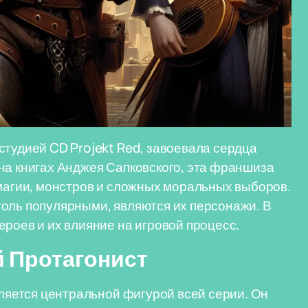
студией CD Projekt Red, завоевала сердца
на книгах Анджея Сапковского, эта франшиза
 магии, монстров и сложных моральных выборов.
оль популярными, являются их персонажи. В
роев и их влияние на игровой процесс.
й Протагонист
вляется центральной фигурой всей серии. Он