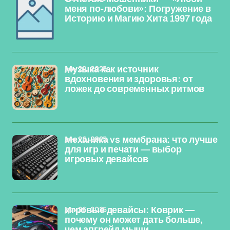
меня по-любови»: Погружение в
Историю и Магию Хита 1997 года
дек 29, 2025
Музыка как источник
вдохновения и здоровья: от
ложек до современных ритмов
дек 26, 2025
Механика vs мембрана: что лучше
для игр и печати — выбор
игровых девайсов
дек 26, 2025
Игровые девайсы: Коврик —
почему он может дать больше,
чем апгрейд мыши