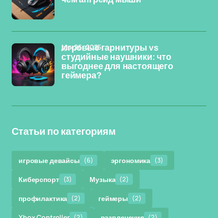
дек 26, 2025
Игровые гарнитуры vs
студийные наушники: что
выгоднее для настоящего
геймера?
Статьи по категориям
игровые девайсы
(6)
эргономика
(3)
Киберспорт
(3)
Музыка
(2)
профилактика
(2)
геймеры
(2)
Xbox Controller
(2)
развлечения
(2)