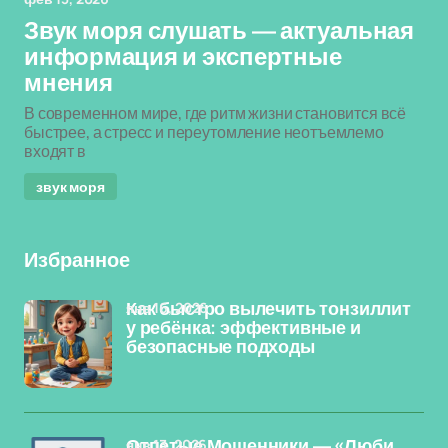
Звук моря слушать — актуальная
информация и экспертные
мнения
В современном мире, где ритм жизни становится всё
быстрее, а стресс и переутомление неотъемлемо
входят в
звук моря
Избранное
янв 16, 2026
Как быстро вылечить тонзиллит
у ребёнка: эффективные и
безопасные подходы
янв 13, 2026
Отпетые Мошенники — «Люби