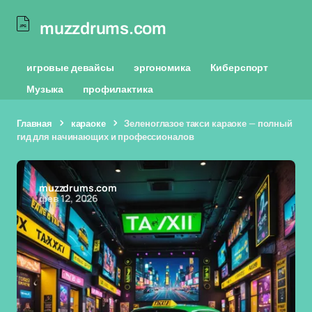
muzzdrums.com
игровые девайсы
эргономика
Киберспорт
Музыка
профилактика
Главная
караоке
Зеленоглазое такси караоке — полный
гид для начинающих и профессионалов
muzzdrums.com
фев 12, 2026