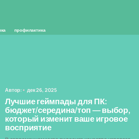
ыка
профилактика
Автор:
дек 26, 2025
Лучшие геймпады для ПК:
бюджет/середина/топ — выбор,
который изменит ваше игровое
восприятие