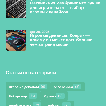
Механика vs мембрана: что лучше
для игр и печати — выбор
игровых девайсов
дек 26, 2025
Игровые девайсы: Коврик —
почему он может дать больше,
чем апгрейд мыши
Статьи по категориям
игровые девайсы
(6)
эргономика
(3)
Киберспорт
(3)
Музыка
(2)
профилактика
(2)
геймеры
(2)