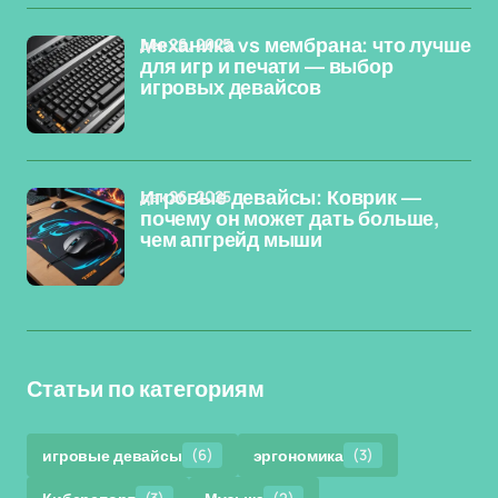
дек 26, 2025
Механика vs мембрана: что лучше
для игр и печати — выбор
игровых девайсов
дек 26, 2025
Игровые девайсы: Коврик —
почему он может дать больше,
чем апгрейд мыши
Статьи по категориям
игровые девайсы
(6)
эргономика
(3)