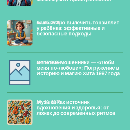
янв 16, 2026
Как быстро вылечить тонзиллит
у ребёнка: эффективные и
безопасные подходы
янв 13, 2026
Отпетые Мошенники — «Люби
меня по-любови»: Погружение в
Историю и Магию Хита 1997 года
дек 29, 2025
Музыка как источник
вдохновения и здоровья: от
ложек до современных ритмов