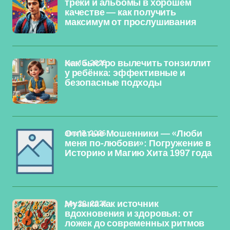
треки и альбомы в хорошем
качестве — как получить
максимум от прослушивания
янв 16, 2026
Как быстро вылечить тонзиллит
у ребёнка: эффективные и
безопасные подходы
янв 13, 2026
Отпетые Мошенники — «Люби
меня по-любови»: Погружение в
Историю и Магию Хита 1997 года
дек 29, 2025
Музыка как источник
вдохновения и здоровья: от
ложек до современных ритмов