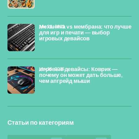
дек 26, 2025
Механика vs мембрана: что лучше
для игр и печати — выбор
игровых девайсов
дек 26, 2025
Игровые девайсы: Коврик —
почему он может дать больше,
чем апгрейд мыши
Статьи по категориям