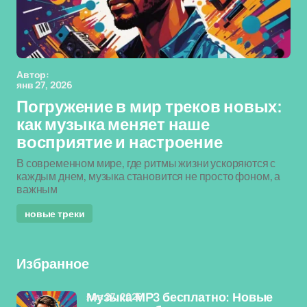
Автор:
янв 27, 2026
Погружение в мир треков новых:
как музыка меняет наше
восприятие и настроение
В современном мире, где ритмы жизни ускоряются с
каждым днем, музыка становится не просто фоном, а
важным
новые треки
Избранное
янв 27, 2026
Музыка MP3 бесплатно: Новые